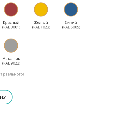
Красный
Желтый
Синий
(RAL 3001)
(RAL 1023)
(RAL 5005)
Металлик
(RAL 9022)
от реального!
ЕНУ